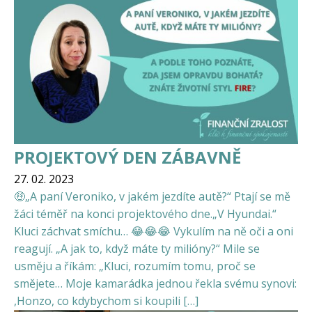
PROJEKTOVÝ DEN ZÁBAVNĚ
27. 02. 2023
🤑„A paní Veroniko, v jakém jezdíte autě?“ Ptají se mě
žáci téměř na konci projektového dne.„V Hyundai.“
Kluci záchvat smíchu… 😂😂😂 Vykulím na ně oči a oni
reagují. „A jak to, když máte ty milióny?“ Mile se
usměju a říkám: „Kluci, rozumím tomu, proč se
smějete… Moje kamarádka jednou řekla svému synovi:
,Honzo, co kdybychom si koupili […]