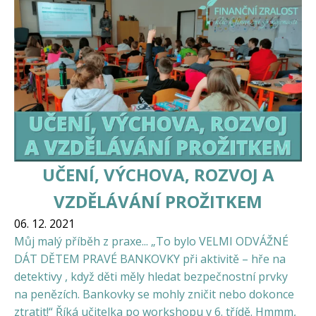
UČENÍ, VÝCHOVA, ROZVOJ A
VZDĚLÁVÁNÍ PROŽITKEM
06. 12. 2021
Můj malý příběh z praxe... „To bylo VELMI ODVÁŽNÉ
DÁT DĚTEM PRAVÉ BANKOVKY při aktivitě – hře na
detektivy , když děti měly hledat bezpečnostní prvky
na penězích. Bankovky se mohly zničit nebo dokonce
ztratit!“ Říká učitelka po workshopu v 6. třídě. Hmmm,