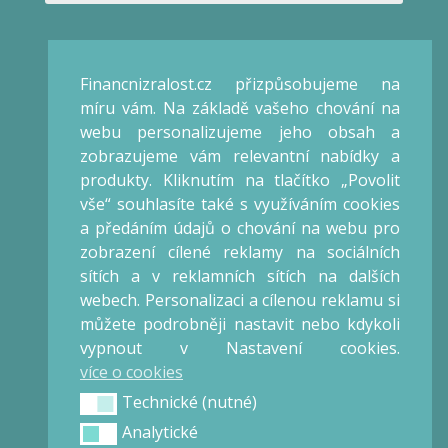
Veronika Kalátová
Konzultant / Lektor
Financnizralost.cz přizpůsobujeme na
Praha
míru vám. Na základě vašeho chování na
IČO: 66868475
webu personalizujeme jeho obsah a
zobrazujeme vám relevantní nabídky a
Obchod
produkty. Kliknutím na tlačítko „Povolit
vše“ souhlasíte také s využíváním cookies
Obchodní podmínky
a předáním údajů o chování na webu pro
Reklamační řád
zobrazení cílené reklamy na sociálních
Ochrana osobních údajů
sítích a v reklamních sítích na dalších
Ceník
webech. Personalizaci a cílenou reklamu si
můžete podrobněji nastavit nebo kdykoli
vypnout v Nastavení cookies.
+420 777 025 000
více o cookies
info@financnizralost.cz
financnizralost@gmail.com
Technické (nutné)
Technické (nutné)
Analytické
Analytické