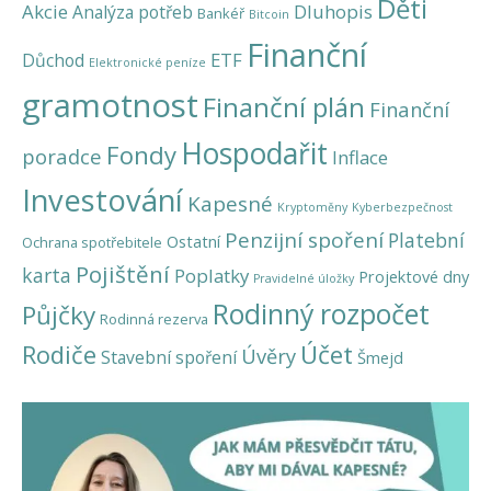
Děti
Akcie
Dluhopis
Analýza potřeb
Bankéř
Bitcoin
Finanční
ETF
Důchod
Elektronické peníze
gramotnost
Finanční plán
Finanční
Hospodařit
Fondy
poradce
Inflace
Investování
Kapesné
Kryptoměny
Kyberbezpečnost
Penzijní spoření
Platební
Ostatní
Ochrana spotřebitele
Pojištění
karta
Poplatky
Projektové dny
Pravidelné úložky
Rodinný rozpočet
Půjčky
Rodinná rezerva
Účet
Rodiče
Úvěry
Stavební spoření
Šmejd