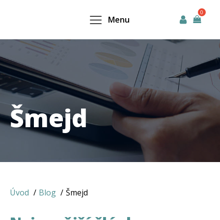
Menu
Šmejd
Úvod
Blog
Šmejd