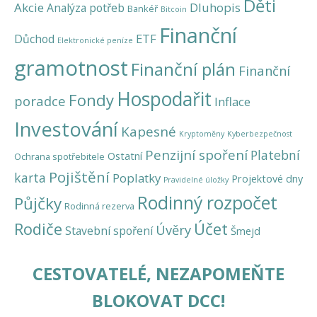
Děti
Akcie
Dluhopis
Analýza potřeb
Bankéř
Bitcoin
Finanční
ETF
Důchod
Elektronické peníze
gramotnost
Finanční plán
Finanční
Hospodařit
Fondy
poradce
Inflace
Investování
Kapesné
Kryptoměny
Kyberbezpečnost
Penzijní spoření
Platební
Ostatní
Ochrana spotřebitele
Pojištění
karta
Poplatky
Projektové dny
Pravidelné úložky
Rodinný rozpočet
Půjčky
Rodinná rezerva
Účet
Rodiče
Úvěry
Stavební spoření
Šmejd
CESTOVATELÉ, NEZAPOMEŇTE
BLOKOVAT DCC!