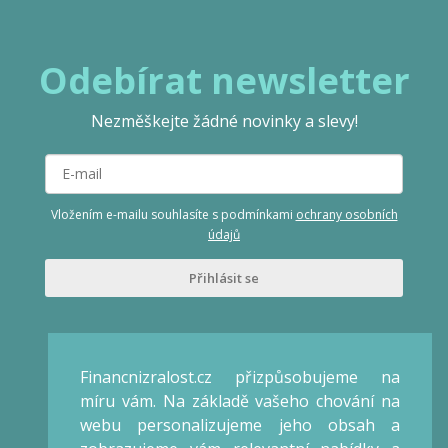
Odebírat newsletter
Nezměškejte žádné novinky a slevy!
Vložením e-mailu souhlasíte s podmínkami
ochrany osobních
údajů
Přihlásit se
Veronika Kalátová
Konzultant / Lektor
Financnizralost.cz přizpůsobujeme na
Praha
míru vám. Na základě vašeho chování na
IČO: 66868475
webu personalizujeme jeho obsah a