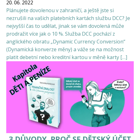
20. 06. 2022
Plánujete dovolenou v zahraničí, a ještě jste si
nezrušili na vašich platebních kartách službu DCC? Je
nejvyšší čas to udělat, jinak se vám dovolená může
prodražit více jak o 10 %. Služba DCC pochází z
anglického obratu „Dynamic Currency Conversion“
(Dynamická konverze měny) a váže se na možnost
platit debetní nebo kreditní kartou v měně karty […]
3 DŮVODY, PROČ SE DĚTSKÝ ÚČET