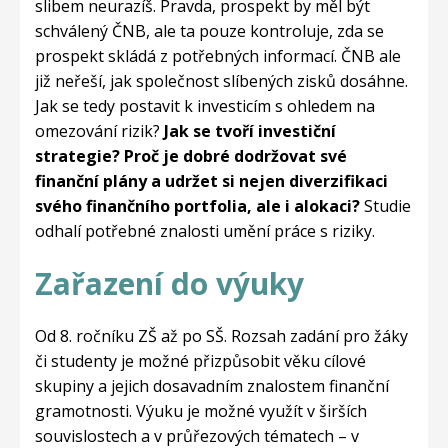
slibem neurazíš. Pravda, prospekt by měl být
schválený ČNB, ale ta pouze kontroluje, zda se
prospekt skládá z potřebných informací. ČNB ale
již neřeší, jak společnost slíbených zisků dosáhne.
Jak se tedy postavit k investicím s ohledem na
omezování rizik?
Jak se tvoří investiční
strategie? Proč je dobré dodržovat své
finanční plány a udržet si nejen diverzifikaci
svého finančního portfolia, ale i alokaci?
Studie
odhalí potřebné znalosti umění práce s riziky.
Zařazení do výuky
Od 8. ročníku ZŠ až po SŠ. Rozsah zadání pro žáky
či studenty je možné přizpůsobit věku cílové
skupiny a jejich dosavadním znalostem finanční
gramotnosti. Výuku je možné využít v širších
souvislostech a v průřezových tématech – v