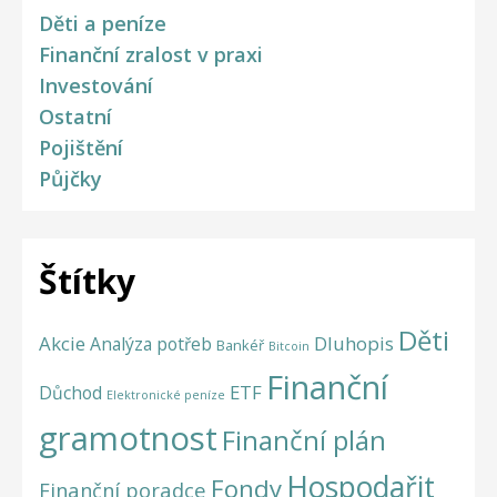
Děti a peníze
Finanční zralost v praxi
Investování
Ostatní
Pojištění
Půjčky
Štítky
Děti
Akcie
Dluhopis
Analýza potřeb
Bankéř
Bitcoin
Finanční
ETF
Důchod
Elektronické peníze
gramotnost
Finanční plán
Hospodařit
Fondy
Finanční poradce