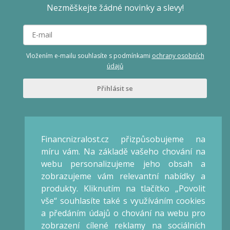
Nezměškejte žádné novinky a slevy!
Vložením e-mailu souhlasíte s podmínkami
ochrany osobních
údajů
Přihlásit se
Veronika Kalátová
Konzultant / Lektor
Financnizralost.cz přizpůsobujeme na
Praha
míru vám. Na základě vašeho chování na
IČO: 66868475
webu personalizujeme jeho obsah a
zobrazujeme vám relevantní nabídky a
Obchod
produkty. Kliknutím na tlačítko „Povolit
vše“ souhlasíte také s využíváním cookies
Obchodní podmínky
a předáním údajů o chování na webu pro
Reklamační řád
zobrazení cílené reklamy na sociálních