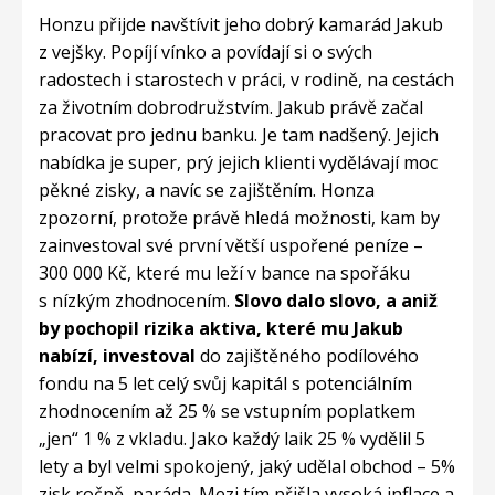
Honzu přijde navštívit jeho dobrý kamarád Jakub
z vejšky. Popíjí vínko a povídají si o svých
radostech i starostech v práci, v rodině, na cestách
za životním dobrodružstvím. Jakub právě začal
pracovat pro jednu banku. Je tam nadšený. Jejich
nabídka je super, prý jejich klienti vydělávají moc
pěkné zisky, a navíc se zajištěním. Honza
zpozorní, protože právě hledá možnosti, kam by
zainvestoval své první větší uspořené peníze –
300 000 Kč, které mu leží v bance na spořáku
s nízkým zhodnocením.
Slovo dalo slovo, a aniž
by pochopil rizika aktiva, které mu Jakub
nabízí, investoval
do zajištěného podílového
fondu na 5 let celý svůj kapitál s potenciálním
zhodnocením až 25 % se vstupním poplatkem
„jen“ 1 % z vkladu. Jako každý laik 25 % vydělil 5
lety a byl velmi spokojený, jaký udělal obchod – 5%
zisk ročně, paráda. Mezi tím přišla vysoká inflace a