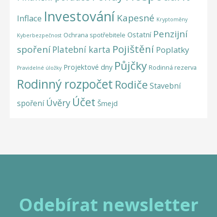
Investování
Kapesné
Inflace
Kryptoměny
Penzijní
Ostatní
Ochrana spotřebitele
Kyberbezpečnost
Pojištění
spoření
Platební karta
Poplatky
Půjčky
Projektové dny
Rodinná rezerva
Pravidelné úložky
Rodinný rozpočet
Rodiče
Stavební
Účet
Úvěry
spoření
Šmejd
Odebírat newsletter