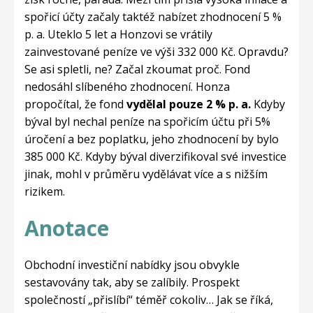
spořicí účty začaly taktéž nabízet zhodnocení 5 %
p. a. Uteklo 5 let a Honzovi se vrátily
zainvestované peníze ve výši 332 000 Kč. Opravdu?
Se asi spletli, ne? Začal zkoumat proč. Fond
nedosáhl slíbeného zhodnocení. Honza
propočítal, že fond
vydělal pouze 2 % p. a.
Kdyby
býval byl nechal peníze na spořicím účtu při 5%
úročení a bez poplatku, jeho zhodnocení by bylo
385 000 Kč. Kdyby býval diverzifikoval své investice
jinak, mohl v průměru vydělávat více a s nižším
rizikem.
Anotace
Obchodní investiční nabídky jsou obvykle
sestavovány tak, aby se zalíbily. Prospekt
společností „přislíbí“ téměř cokoliv… Jak se říká,