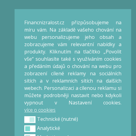
Veronika Kalátová
Konzultant / Lektor
Financnizralost.cz přizpůsobujeme na
Praha
míru vám. Na základě vašeho chování na
IČO: 66868475
webu personalizujeme jeho obsah a
zobrazujeme vám relevantní nabídky a
Obchod
produkty. Kliknutím na tlačítko „Povolit
vše“ souhlasíte také s využíváním cookies
Obchodní podmínky
a předáním údajů o chování na webu pro
Reklamační řád
zobrazení cílené reklamy na sociálních
Ochrana osobních údajů
sítích a v reklamních sítích na dalších
Ceník
webech. Personalizaci a cílenou reklamu si
můžete podrobněji nastavit nebo kdykoli
vypnout v Nastavení cookies.
+420 777 025 000
více o cookies
info@financnizralost.cz
financnizralost@gmail.com
Technické (nutné)
Technické (nutné)
Analytické
Analytické