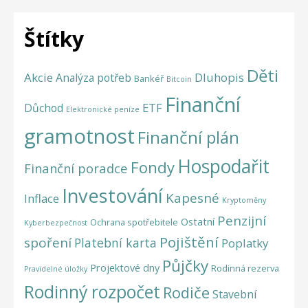
Štítky
Děti
Akcie
Dluhopis
Analýza potřeb
Bankéř
Bitcoin
Finanční
ETF
Důchod
Elektronické peníze
gramotnost
Finanční plán
Hospodařit
Fondy
Finanční poradce
Investování
Kapesné
Inflace
Kryptoměny
Penzijní
Ostatní
Ochrana spotřebitele
Kyberbezpečnost
Pojištění
spoření
Platební karta
Poplatky
Půjčky
Projektové dny
Rodinná rezerva
Pravidelné úložky
Rodinný rozpočet
Rodiče
Stavební