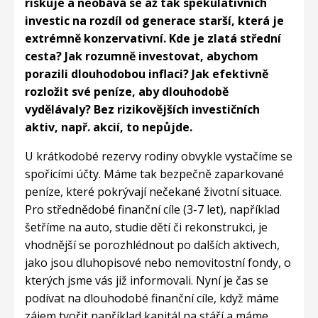
riskuje a neobává se až tak spekulativních
investic na rozdíl od generace starší, která je
extrémně konzervativní. Kde je zlatá střední
cesta? Jak rozumně investovat, abychom
porazili dlouhodobou inflaci? Jak efektivně
rozložit své peníze, aby dlouhodobě
vydělávaly? Bez rizikovějších investičních
aktiv, např. akcií, to nepůjde.
U krátkodobé rezervy rodiny obvykle vystačíme se
spořicími účty. Máme tak bezpečně zaparkované
peníze, které pokrývají nečekané životní situace.
Pro střednědobé finanční cíle (3-7 let), například
šetříme na auto, studie dětí či rekonstrukci, je
vhodnější se porozhlédnout po dalších aktivech,
jako jsou dluhopisové nebo nemovitostní fondy, o
kterých jsme vás již informovali. Nyní je čas se
podívat na dlouhodobé finanční cíle, když máme
zájem tvořit například kapitál na stáří a máme