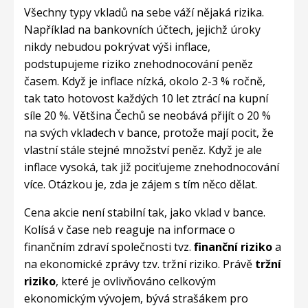
Všechny typy vkladů na sebe váží nějaká rizika.
Například na bankovních účtech, jejichž úroky
nikdy nebudou pokrývat výši inflace,
podstupujeme riziko znehodnocování peněz
časem. Když je inflace nízká, okolo 2-3 % ročně,
tak tato hotovost každých 10 let ztrácí na kupní
síle 20 %. Většina Čechů se neobává přijít o 20 %
na svých vkladech v bance, protože mají pocit, že
vlastní stále stejné množství peněz. Když je ale
inflace vysoká, tak již pociťujeme znehodnocování
více. Otázkou je, zda je zájem s tím něco dělat.
Cena akcie není stabilní tak, jako vklad v bance.
Kolísá v čase neb reaguje na informace o
finančním zdraví společnosti tvz.
finanční riziko
a
na ekonomické zprávy tzv. tržní riziko. Právě
tržní
riziko
, které je ovlivňováno celkovým
ekonomickým vývojem, bývá strašákem pro