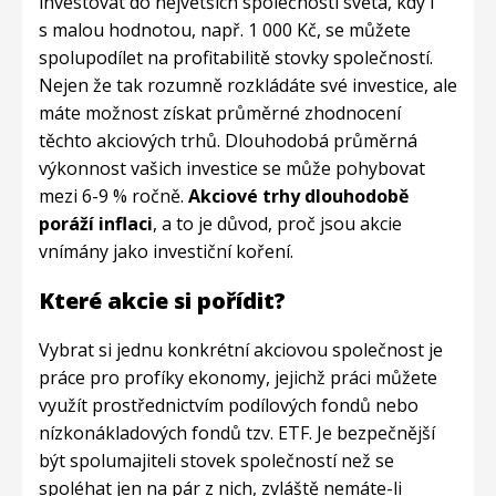
investovat do největších společností světa, kdy i
s malou hodnotou, např. 1 000 Kč, se můžete
spolupodílet na profitabilitě stovky společností.
Nejen že tak rozumně rozkládáte své investice, ale
máte možnost získat průměrné zhodnocení
těchto akciových trhů. Dlouhodobá průměrná
výkonnost vašich investice se může pohybovat
mezi 6-9 % ročně.
Akciové trhy dlouhodobě
poráží inflaci
, a to je důvod, proč jsou akcie
vnímány jako investiční koření.
Které akcie si pořídit?
Vybrat si jednu konkrétní akciovou společnost je
práce pro profíky ekonomy, jejichž práci můžete
využít prostřednictvím podílových fondů nebo
nízkonákladových fondů tzv. ETF. Je bezpečnější
být spolumajiteli stovek společností než se
spoléhat jen na pár z nich, zvláště nemáte-li