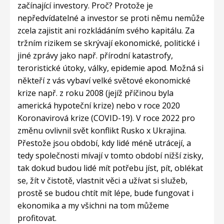
začínající investory. Proč? Protože je
nepředvídatelné a investor se proti němu nemůže
zcela zajistit ani rozkládáním svého kapitálu. Za
tržním rizikem se skrývají ekonomické, politické i
jiné zprávy jako např. přírodní katastrofy,
teroristické útoky, války, epidemie apod. Možná si
někteří z vás vybaví velké světové ekonomické
krize např. z roku 2008 (jejíž příčinou byla
americká hypoteční krize) nebo v roce 2020
Koronavirová krize (COVID-19). V roce 2022 pro
změnu ovlivnil svět konflikt Rusko x Ukrajina.
Přestože jsou období, kdy lidé méně utrácejí, a
tedy společnosti mívají v tomto období nižší zisky,
tak dokud budou lidé mít potřebu jíst, pít, oblékat
se, žít v čistotě, vlastnit věci a užívat si služeb,
prostě se budou chtít mít lépe, bude fungovat i
ekonomika a my všichni na tom můžeme
profitovat.