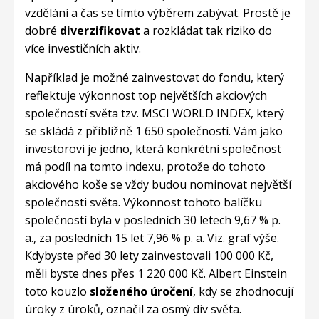
vzdělání a čas se tímto výběrem zabývat. Prostě je
dobré
diverzifikovat
a rozkládat tak riziko do
více investičních aktiv.
Například je možné zainvestovat do fondu, který
reflektuje výkonnost top největších akciových
společností světa tzv. MSCI WORLD INDEX, který
se skládá z přibližně 1 650 společností. Vám jako
investorovi je jedno, která konkrétní společnost
má podíl na tomto indexu, protože do tohoto
akciového koše se vždy budou nominovat největší
společnosti světa. Výkonnost tohoto balíčku
společností byla v posledních 30 letech 9,67 % p.
a., za posledních 15 let 7,96 % p. a. Viz. graf výše.
Kdybyste před 30 lety zainvestovali 100 000 Kč,
měli byste dnes přes 1 220 000 Kč. Albert Einstein
toto kouzlo
složeného úročení
, kdy se zhodnocují
úroky z úroků, označil za osmý div světa.