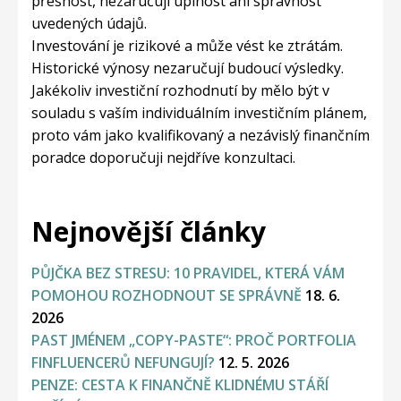
přesnost, nezaručuji úplnost ani správnost
uvedených údajů.
Investování je rizikové a může vést ke ztrátám.
Historické výnosy nezaručují budoucí výsledky.
Jakékoliv investiční rozhodnutí by mělo být v
souladu s vaším individuálním investičním plánem,
proto vám jako kvalifikovaný a nezávislý finančním
poradce doporučuji nejdříve konzultaci.
Nejnovější články
PŮJČKA BEZ STRESU: 10 PRAVIDEL, KTERÁ VÁM
POMOHOU ROZHODNOUT SE SPRÁVNĚ
18. 6.
2026
PAST JMÉNEM „COPY-PASTE“: PROČ PORTFOLIA
FINFLUENCERŮ NEFUNGUJÍ?
12. 5. 2026
PENZE: CESTA K FINANČNĚ KLIDNÉMU STÁŘÍ