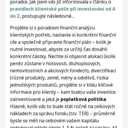
poradce. Jak jsem vás již informovala v článku o
pravidlech klientské péče při investování od A
do Z
, postupujte následovně…
Projděte si s poradcem finanční analýzu
klientských potřeb, nastavte si konkrétní finanční
cíle a společně připravte finanční plán – kolik je
nutné investovat, abyste za určitý čas dosáhli
konkrétní částky. Nechte si objasnit alokaci (kolik
peněz zůstane v hotovosti, dluhopisových,
nemovitostních a akciových fondech), diverzifikaci
(různé produkty, země, měny a odvětví), rizika
jednotlivých produktů, projděte si v klidu klíčové
informace pro klienty – kam budou vaše investice
zainvestované a jaká je
poplatková politika
.
Hlavně, kolik vás to bude stát ročně na celkových
nákladech za správu fondu (tzv. TER) – průměrně
byste se měli na celkovém vašem kapitálu
pohybovat někde okolo 1, 5 % ročně za správu. Až