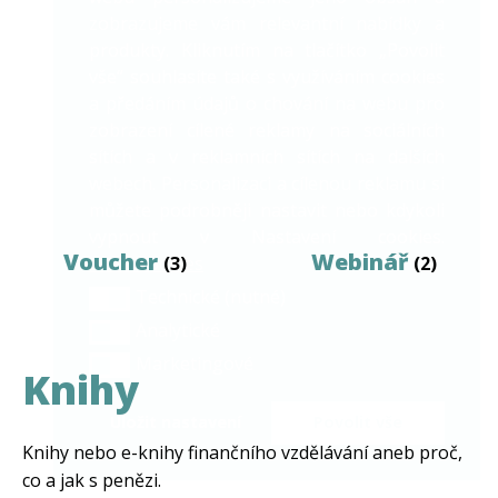
zobrazujeme vám relevantní nabídky a
produkty. Kliknutím na tlačítko „Povolit
vše“ souhlasíte také s využíváním cookies
a předáním údajů o chování na webu pro
zobrazení cílené reklamy na sociálních
sítích a v reklamních sítích na dalších
webech. Personalizaci a cílenou reklamu si
můžete podrobněji nastavit nebo kdykoli
vypnout v Nastavení cookies.
Voucher
Webinář
více o cookies
(3)
(2)
Technické (nutné)
Technické (nutné)
Analytické
Analytické
Marketingové
Marketingové
Knihy
Uložit nastavení
Povolit vše
Knihy nebo e-knihy finančního vzdělávání aneb proč,
co a jak s penězi.