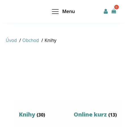
Menu
Úvod
Obchod
Knihy
Financnizralost.cz přizpůsobujeme na
Knihy
Online kurz
(30)
(13)
míru vám. Na základě vašeho chování na
webu personalizujeme jeho obsah a