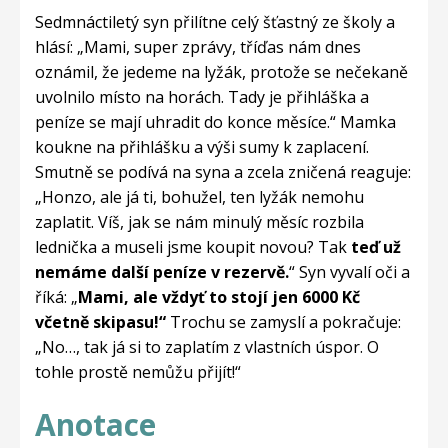
Sedmnáctiletý syn přilítne celý šťastný ze školy a
hlásí: „Mami, super zprávy, tříďas nám dnes
oznámil, že jedeme na lyžák, protože se nečekaně
uvolnilo místo na horách. Tady je přihláška a
peníze se mají uhradit do konce měsíce.“ Mamka
koukne na přihlášku a výši sumy k zaplacení.
Smutně se podívá na syna a zcela zničená reaguje:
„Honzo, ale já ti, bohužel, ten lyžák nemohu
zaplatit. Víš, jak se nám minulý měsíc rozbila
lednička a museli jsme koupit novou? Tak
teď už
nemáme další peníze v rezervě.
“ Syn vyvalí oči a
říká: „
Mami, ale vždyť to stojí jen 6000 Kč
včetně skipasu!“
Trochu se zamyslí a pokračuje:
„No…, tak já si to zaplatím z vlastních úspor. O
tohle prostě nemůžu přijít!“
Anotace