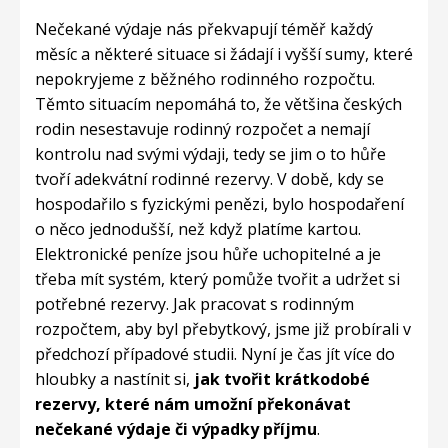
Nečekané výdaje nás překvapují téměř každý
měsíc a některé situace si žádají i vyšší sumy, které
nepokryjeme z běžného rodinného rozpočtu.
Těmto situacím nepomáhá to, že většina českých
rodin nesestavuje rodinný rozpočet a nemají
kontrolu nad svými výdaji, tedy se jim o to hůře
tvoří adekvátní rodinné rezervy. V době, kdy se
hospodařilo s fyzickými penězi, bylo hospodaření
o něco jednodušší, než když platíme kartou.
Elektronické peníze jsou hůře uchopitelné a je
třeba mít systém, který pomůže tvořit a udržet si
potřebné rezervy. Jak pracovat s rodinným
rozpočtem, aby byl přebytkový, jsme již probírali v
předchozí případové studii. Nyní je čas jít více do
hloubky a nastínit si,
jak tvořit krátkodobé
rezervy, které nám umožní překonávat
nečekané výdaje či výpadky příjmu
.