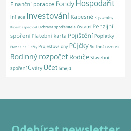
Hospodařit
Fondy
Finanční poradce
Investování
Kapesné
Inflace
Kryptoměny
Penzijní
Ostatní
Ochrana spotřebitele
Kyberbezpečnost
Pojištění
spoření
Platební karta
Poplatky
Půjčky
Projektové dny
Rodinná rezerva
Pravidelné úložky
Rodinný rozpočet
Rodiče
Stavební
Účet
Úvěry
spoření
Šmejd
Odebírat newsletter