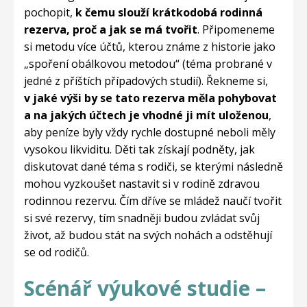
pochopit,
k čemu slouží krátkodobá rodinná
rezerva, proč a jak se má tvořit
. Připomeneme
si metodu více účtů, kterou známe z historie jako
„spoření obálkovou metodou“ (téma probrané v
jedné z příštích případových studií). Řekneme si,
v jaké výši by se tato rezerva měla pohybovat
a na jakých účtech je vhodné ji mít uloženou
,
aby peníze byly vždy rychle dostupné neboli měly
vysokou likviditu. Děti tak získají podněty, jak
diskutovat dané téma s rodiči, se kterými následně
mohou vyzkoušet nastavit si v rodině zdravou
rodinnou rezervu. Čím dříve se mládež naučí tvořit
si své rezervy, tím snadněji budou zvládat svůj
život, až budou stát na svých nohách a odstěhují
se od rodičů.
Scénář výukové studie –