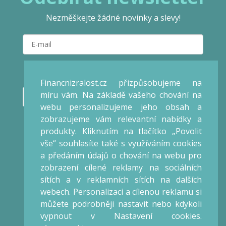
Nezměškejte žádné novinky a slevy!
Vložením e-mailu souhlasíte s podmínkami
ochrany osobních
údajů
Financnizralost.cz přizpůsobujeme na
míru vám. Na základě vašeho chování na
Přihlásit se
webu personalizujeme jeho obsah a
zobrazujeme vám relevantní nabídky a
Veronika Kalátová
produkty. Kliknutím na tlačítko „Povolit
Konzultant / Lektor
vše“ souhlasíte také s využíváním cookies
Praha
a předáním údajů o chování na webu pro
IČO: 66868475
zobrazení cílené reklamy na sociálních
sítích a v reklamních sítích na dalších
webech. Personalizaci a cílenou reklamu si
Obchod
můžete podrobněji nastavit nebo kdykoli
Obchodní podmínky
vypnout v Nastavení cookies.
Reklamační řád