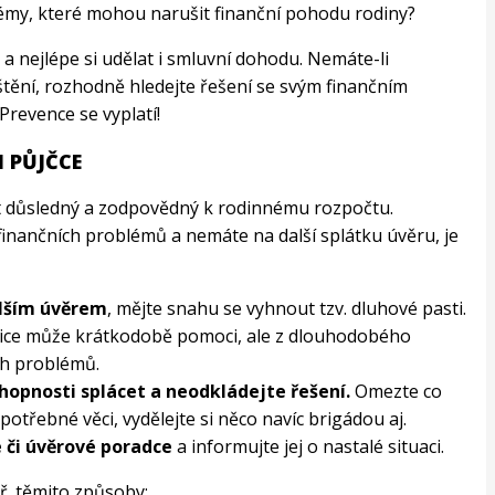
lémy, které mohou narušit finanční pohodu rodiny?
a nejlépe si udělat i smluvní dohodu. Nemáte-li
tění, rozhodně hledejte řešení se svým finančním
revence se vyplatí!
I PŮJČCE
ýt důsledný a zodpovědný k rodinnému rozpočtu.
 finančních problémů a nemáte na další splátku úvěru, je
alším úvěrem
, mějte snahu se vyhnout tzv. dluhové pasti.
 sice může krátkodobě pomoci, ale z dlouhodobého
ích problémů.
opnosti splácet a neodkládejte řešení.
Omezte co
potřebné věci, vydělejte si něco navíc brigádou aj.
e či úvěrové poradce
a informujte jej o nastalé situaci.
ř. těmito způsoby: