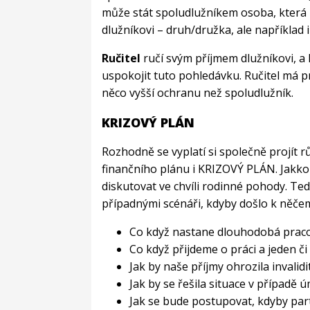
může stát spoludlužníkem osoba, která n
dlužníkovi – druh/družka, ale například i
Ručitel
ručí svým příjmem dlužníkovi, a
uspokojit tuto pohledávku. Ručitel má p
něco vyšší ochranu než spoludlužník.
KRIZOVÝ PLÁN
Rozhodně se vyplatí si společně projít 
finančního plánu i KRIZOVÝ PLÁN. Jakkol
diskutovat ve chvíli rodinné pohody. Ted
případnými scénáři, kdyby došlo k něče
Co když nastane dlouhodobá prac
Co když přijdeme o práci a jeden 
Jak by naše příjmy ohrozila invalidi
Jak by se řešila situace v případě 
Jak se bude postupovat, kdyby par