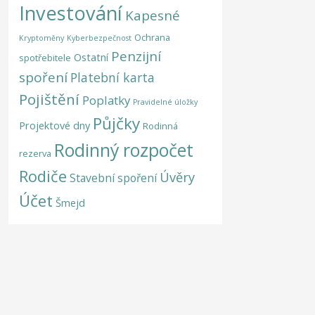
Investování
Kapesné
Ochrana
Kryptoměny
Kyberbezpečnost
Penzijní
Ostatní
spotřebitele
spoření
Platební karta
Pojištění
Poplatky
Pravidelné úložky
Půjčky
Projektové dny
Rodinná
Rodinný rozpočet
rezerva
Rodiče
Úvěry
Stavební spoření
Účet
Šmejd