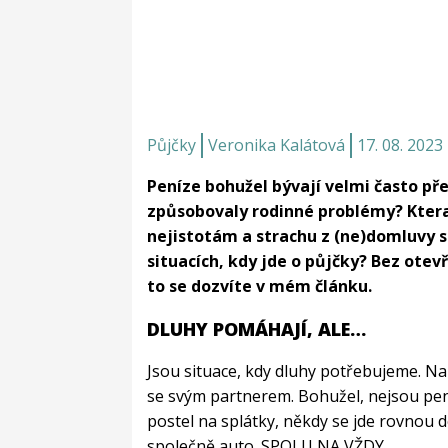
Půjčky
Veronika Kalátová
17. 08. 2023
Peníze bohužel bývají velmi často p
způsobovaly rodinné problémy? Kte
nejistotám a strachu z (ne)domluvy s
situacích, kdy jde o půjčky? Bez ote
to se dozvíte v mém článku.
DLUHY POMÁHAJÍ, ALE…
Jsou situace, kdy dluhy potřebujeme. Nap
se svým partnerem. Bohužel, nejsou pení
postel na splátky, někdy se jde rovnou
společně auto. SPOLU NA VŽDY…