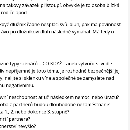
a takový závazek přistoupí, obvykle je to osoba blízká
 rodiče apod.
 když dlužník řádně nesplácí svůj dluh, pak má povinnost
rávo po dlužníkovi dluh následně vymáhat. Má tedy o
různé typy scénářů – CO KDYŽ… aneb vytvořit si vedle
iv nepříjemné je toto téma, je rozhodně bezpečnější jej
y, nalijte si sklenku vína a společně se zamyslete nad
mu negativnímu.
ovní neschopnost ať už následkem nemoci nebo úrazu?
či oba z partnerů budou dlouhodobě nezaměstnaní?
ta 1., 2. nebo dokonce 3. stupně?
úmrtí partnera?
tnerství nevyšlo?