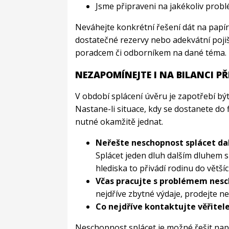
Jsme připraveni na jakékoliv prob
Neváhejte konkrétní řešení dát na papír 
dostatečné rezervy nebo adekvátní pojiš
poradcem či odborníkem na dané téma. P
NEZAPOMÍNEJTE I NA BILANCI PŘ
V období splácení úvěru je zapotřebí b
Nastane-li situace, kdy se dostanete do
nutné okamžitě jednat.
Neřešte neschopnost splácet d
Splácet jeden dluh dalším dluhem
hlediska to přivádí rodinu do větš
Včas pracujte s problémem nesch
nejdříve zbytné výdaje, prodejte ne
Co nejdříve kontaktujte věřitel
Neschopnost splácet je možné řešit nap