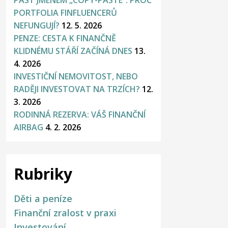
PAST JMÉNEM „COPY-PASTE“: PROČ
PORTFOLIA FINFLUENCERŮ
NEFUNGUJÍ?
12. 5. 2026
PENZE: CESTA K FINANČNĚ
KLIDNÉMU STÁŘÍ ZAČÍNÁ DNES
13.
4. 2026
INVESTIČNÍ NEMOVITOST, NEBO
RADĚJI INVESTOVAT NA TRZÍCH?
12.
3. 2026
RODINNÁ REZERVA: VÁŠ FINANČNÍ
AIRBAG
4. 2. 2026
Rubriky
Děti a peníze
Finanční zralost v praxi
Investování