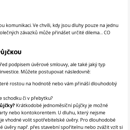
u komunikaci. Ve chvíli, kdy jsou dluhy pouze na jednu
společných závazků může přinášet určité dilema… CO
PŮJČKOU
řed podpisem úvěrové smlouvy, ale také jaký typ
 investice. Můžete postupovat následovně:
, které rostou na hodnotě nebo vám přináší dlouhodobý
e schodku či v přebytku?
půjčky?
Krátkodobé jednoměsíční půjčky je možné
 karty nebo kontokorentem. U dluhu, který nejsme
 je vhodné volit spotřebitelské úvěry. Pro dlouhodobé
cké úvěry např. přes stavební spořitelnu nebo zvážit vzít si