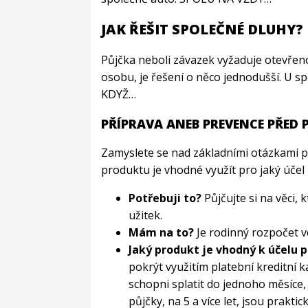
JAK ŘEŠIT SPOLEČNÉ DLUHY?
Půjčka neboli závazek vyžaduje otevřeno
osobu, je řešení o něco jednodušší. U 
KDYŽ…
PŘÍPRAVA ANEB PREVENCE PŘED 
Zamyslete se nad základními otázkami p
produktu je vhodné využít pro jaký účel
Potřebuji to?
Půjčujte si na věci
užitek.
Mám na to?
Je rodinný rozpočet v
Jaký produkt je vhodný k účelu 
pokrýt využitím platební kreditní
schopni splatit do jednoho měsíce,
půjčky, na 5 a více let, jsou prakti