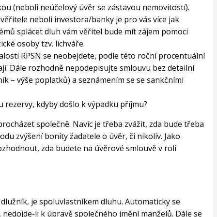
u (neboli neúčelový úvěr se zástavou nemovitostí).
 věřitele neboli investora/banky je pro vás více jak
blémů splácet dluh vám věřitel bude mít zájem pomoci
ické osoby tzv. lichváře.
alosti RPSN se neobejdete, podle této roční procentuální
jí. Dále rozhodně nepodepisujte smlouvu bez detailní
eník – výše poplatků) a seznámením se se sankčními
u rezervy, kdyby došlo k výpadku příjmu?
rocházet společně. Navíc je třeba zvážit, zda bude třeba
u zvýšení bonity žadatele o úvěr, či nikoliv. Jako
rozhodnout, zda budete na úvěrové smlouvě v roli
dlužník, je spoluvlastníkem dluhu. Automaticky se
nedojde-li k úpravě společného jmění manželů. Dále se