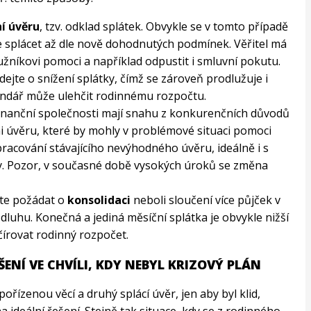
í úvěru
, tzv. odklad splátek. Obvykle se v tomto případě
ne splácet až dle nově dohodnutých podmínek. Věřitel má
níkovi pomoci a například odpustit i smluvní pokutu.
dejte o snížení splátky, čímž se zároveň prodlužuje i
endář může ulehčit rodinnému rozpočtu.
Finanční společnosti mají snahu z konkurenčních důvodů
i úvěru, které by mohly v problémové situaci pomoci
racování stávajícího nevýhodného úvěru, ideálně i s
y. Pozor, v současné době vysokých úroků se změna
ete požádat o
konsolidaci
neboli sloučení více půjček v
 dluhu. Konečná a jediná měsíční splátka je obvykle nižší
írovat rodinný rozpočet.
ENÍ VE CHVÍLI, KDY NEBYL KRIZOVÝ PLÁN
ořízenou věcí a druhý splácí úvěr, jen aby byl klid,