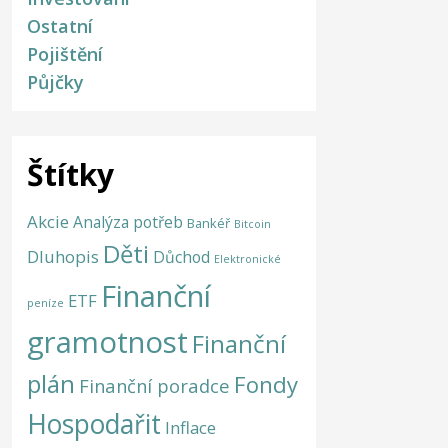
Ostatní
Pojištění
Půjčky
Štítky
Akcie
Analýza potřeb
Bankéř
Bitcoin
Děti
Dluhopis
Důchod
Elektronické
Finanční
ETF
peníze
gramotnost
Finanční
plán
Fondy
Finanční poradce
Hospodařit
Inflace