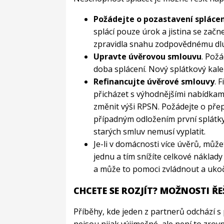
Požádejte o pozastavení splácen
splácí pouze úrok a jistina se zač
zpravidla snahu zodpovědnému dluž
Upravte úvěrovou smlouvu
. Požá
doba splácení. Nový splátkový kal
Refinancujte úvěrové smlouvy
. 
přicházet s výhodnějšími nabídkam
změnit výši RPSN. Požádejte o přep
případným odložením první splátk
starých smluv nemusí vyplatit.
Je-li v domácnosti více úvěrů, můž
jednu a tím snížíte celkové náklady
a může to pomoci zvládnout a ukoč
CHCETE SE ROZJÍT?
MOŽNOSTI ŘEŠ
Příběhy, kde jeden z partnerů odchází s p