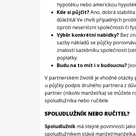
hypotéku nebo americkou hypotéko
Kde si půjčit?
Ano, dobrá stabilita
důležitá! Ve chvíli případných pro
oproti neseriózní společnosti či fyz
Výběr konkrétní nabídky?
Bez zn
sazby nákladů se půjčky porovnáva
znalosti sazebníku společnosti (c
poplatky.
Budu na to mít i v budoucnu?
Jso
V partnerském životě je vhodné otázky p
u půjčky podpis druhého partnera z důvod
partner (nikoliv manžel/ka) se můžete 
spoludlužníka nebo ručitele.
SPOLUDLUŽNÍK NEBO RUČITEL?
Spoludlužník
má stejné povinnosti jako 
spoludlužníkem stává manžel/manželka, 