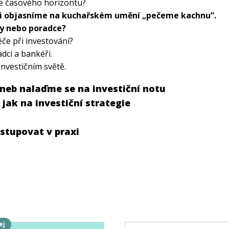
dle časového horizontu?
í si objasníme na kuchařském umění „pečeme kachnu“.
ry nebo poradce?
éče při investování?
dci a bankéři.
investičním světě.
aneb nalaďme se na investiční notu
 jak na investiční strategie
ostupovat v praxi
ej
o