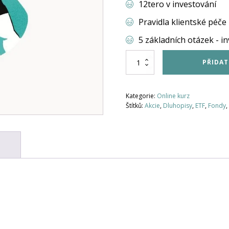
12tero v investování
Pravidla klientské péče 
5 základních otázek - i
Kurz
PŘIDAT
Investování
-
Jak
Kategorie:
Online kurz
na
Štítků:
Akcie
,
Dluhopisy
,
ETF
,
Fondy
,
investiční
strategie?
množství