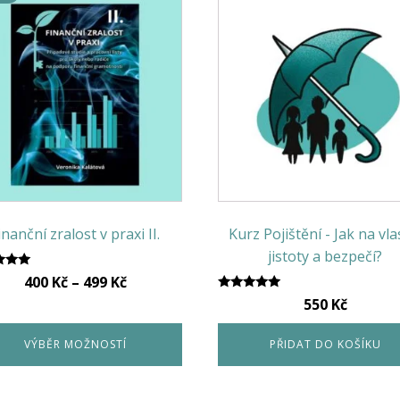
ukt
nt.
osti
at
nce
uktu
inanční zralost v praxi II.
Kurz Pojištění - Jak na vla
jistoty a bezpečí?
ocení
Rozpětí
400
Kč
–
499
Kč
.00
Hodnocení
cen:
 5
550
Kč
5.00
400 Kč
z 5
VÝBĚR MOŽNOSTÍ
PŘIDAT DO KOŠÍKU
až
499 Kč