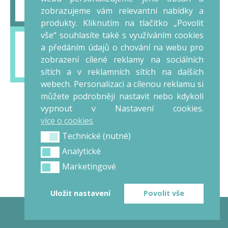
edit it.
zobrazujeme vám relevantní nabídky a
produkty. Kliknutím na tlačítko „Povolit
vše“ souhlasíte také s využíváním cookies
a předáním údajů o chování na webu pro
This is a block of text. Double-click this text to
zobrazení cílené reklamy na sociálních
edit it.
sítích a v reklamních sítích na dalších
webech. Personalizaci a cílenou reklamu si
můžete podrobněji nastavit nebo kdykoli
vypnout v Nastavení cookies.
více o cookies
Technické (nutné)
Technické (nutné)
Analytické
Analytické
Marketingové
Marketingové
Uložit nastavení
Povolit vše